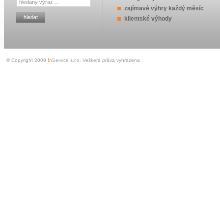
zajímavé výhry každý měsíc
klientské výhody
© Copyright 2009
In
Service
s.r.o. Veškerá práva vyhrazena