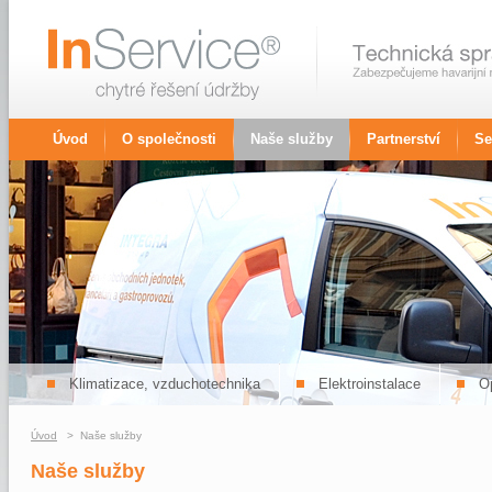
Úvod
O společnosti
Naše služby
Partnerství
Se
Klimatizace, vzduchotechnika
Elektroinstalace
Op
Úvod
> Naše služby
Naše služby